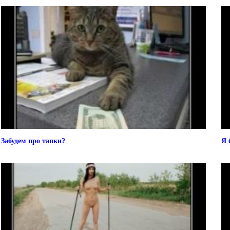
Забудем про тапки?
Я 