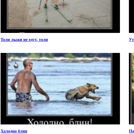
Толи лыжи не едут, толи
Ут
Холодно блин
По