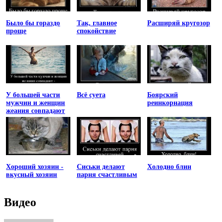
Было бы гораздо
Так, главное
Расширяй кругозор
проще
спокойствие
У большей части
Всё суета
Боярский
мужчин и женщин
реинкорнация
жеания совпадают
Хороший хозяин -
Сиськи делают
Холодно блин
вкусный хозяин
парня счастливым
Видео