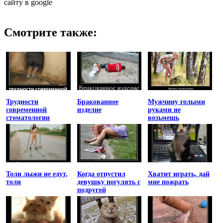
сайту в google
Смотрите также:
Трудности
Бракованное
Мужчину голыми
современной
изделие
руками не
стоматологии
возьмешь
Толи лыжи не едут,
Когда отпустил
Хватит играть, дай
толи
девушку погулять с
мне пожрать
подругой