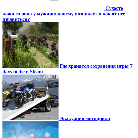
Сухость
кожи головы у мужчин: почему возникает и как от нее
избавиться?
Где хранятся сохранения игры 7
days to die в Steam
Эвакуация мотоцикла