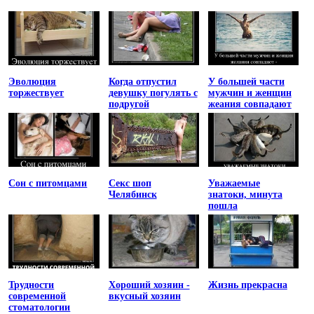
Эволюция
Когда отпустил
У большей части
торжествует
девушку погулять с
мужчин и женщин
подругой
жеания совпадают
Сон с питомцами
Секс шоп
Уважаемые
Челябинск
знатоки, минута
пошла
Трудности
Хороший хозяин -
Жизнь прекрасна
современной
вкусный хозяин
стоматологии