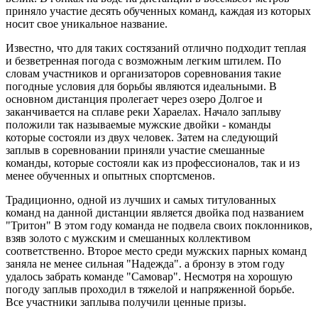
приняло участие десять обученных команд, каждая из которых
носит свое уникальное название.
Известно, что для таких состязаний отлично подходит теплая
и безветренная погода с возможным легким штилем. По
словам участников и организаторов соревнования такие
погодные условия для борьбы являются идеальными. В
основном дистанция пролегает через озеро Долгое и
заканчивается на сплаве реки Хараелах. Начало заплыву
положили так называемые мужские двойки - команды
которые состояли из двух человек. Затем на следующий
заплыв в соревновании приняли участие смешанные
команды, которые состояли как из профессионалов, так и из
менее обученных и опытных спортсменов.
Традиционно, одной из лучших и самых титулованных
команд на данной дистанции является двойка под названием
"Тритон" В этом году команда не подвела своих поклонников,
взяв золото с мужским и смешанных коллективом
соответственно. Второе место среди мужских парных команд
заняла не менее сильная "Надежда". а бронзу в этом году
удалось забрать команде "Самовар". Несмотря на хорошую
погоду заплыв проходил в тяжелой и напряженной борьбе.
Все участники заплыва получили ценные призы.