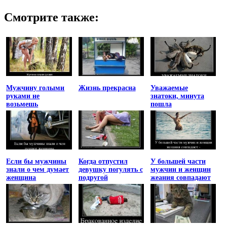
Смотрите также:
Мужчину голыми
Жизнь прекрасна
Уважаемые
руками не
знатоки, минута
возьмешь
пошла
Если бы мужчины
Когда отпустил
У большей части
знали о чем думает
девушку погулять с
мужчин и женщин
женщина
подругой
жеания совпадают