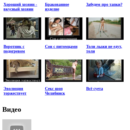
Хороший хозяин -
Бракованное
Забудем про тапки?
вкусный хозяин
изделие
Воротник с
Сон с питомцами
Толи лыжи не едут,
подогревом
толи
Эволюция
Секс шоп
Всё суета
торжествует
Челябинск
Видео