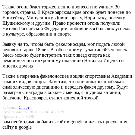
Также огонь будет торжественно пронесен по улицам 30
городов страны. В Красноярском крае огонь будет понесен по
Енисейску, Минусинску, Дивногорску, Норильску, поселку
Шушенскому и другим. Право пронести огонь получили
жители Российской Федерации, добившиеся больших успехов
в культуре, образовании и спорте.
Заявку на то, чтобы быть факелоносцем, мог подать любой
человек старше 18 лет. В забеге примут участие 665 человек.
Здесь можно будет встретить таких звезд спорта как
чемпионку по синхронному плаванию Наталью Ищенко и
многих других.
Также в перечень факелоносцев вошли спортсмены Академии
зимних видов спорта. Заметим, что они должны пробежать
символическую дистанцию и передать факел другому. Будут
разыграны награды в хоккее с мячом, фигурном катании,
биатлоне. Красноярск станет конечной точкой.
Рубрика:
Спорт
Опубликовано: 2018-08-24 14:25:29
Просмотров: 3398
вам необходимо добавить сайт в google и начать просування
сайту в google