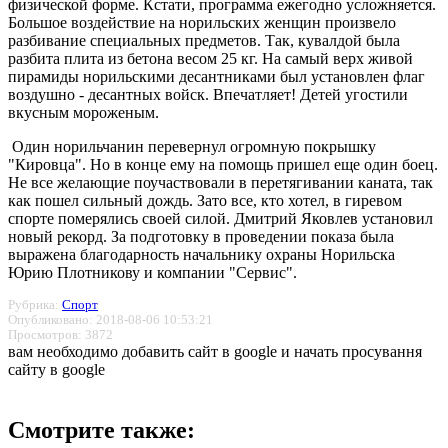
физической форме. Кстати, программа ежегодно усложняется.
Большое воздействие на норильских женщин произвело
разбивание специальных предметов. Так, кувалдой была
разбита плита из бетона весом 25 кг. На самый верх живой
пирамиды норильскими десантниками был установлен флаг
воздушно - десантных войск. Впечатляет! Детей угостили
вкусным мороженым.
Один норильчанин перевернул огромную покрышку
"Кировца". Но в конце ему на помощь пришел еще один боец.
Не все желающие поучаствовали в перетягивании каната, так
как пошел сильный дождь. Зато все, кто хотел, в гиревом
спорте померялись своей силой. Дмитрий Яковлев установил
новый рекорд. За подготовку в проведении показа была
выражена благодарность начальнику охраны Норильска
Юрию Плотникову и компании "Сервис".
Рубрика:
Спорт
Опубликовано: 2018-08-06 10:53:21
Просмотров: 3872
вам необходимо добавить сайт в google и начать просування
сайту в google
Смотрите также: