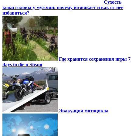
Сухость
кожи головы у мужчин: почему возникает и как от нее
избавиться?
Где хранятся сохранения игры 7
days to die в Steam
Эвакуация мотоцикла