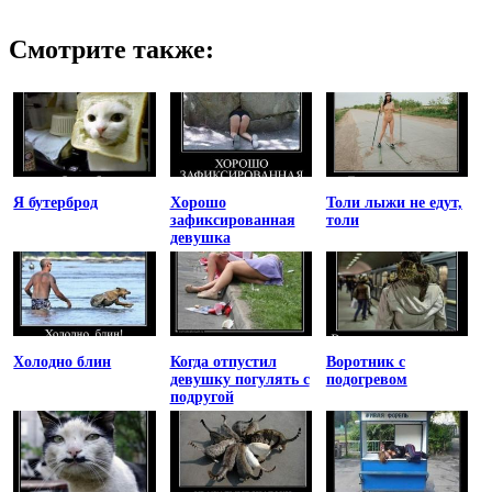
Смотрите также:
Я бутерброд
Хорошо
Толи лыжи не едут,
зафиксированная
толи
девушка
Холодно блин
Когда отпустил
Воротник с
девушку погулять с
подогревом
подругой