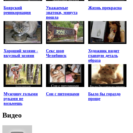
Боярский
Уважаемые
Жизнь прекрасна
реинкорнация
знатоки, минута
пошла
Хороший хозяин -
Секс шоп
Художник видит
вкусный хозяин
Челябинск
главную деталь
образа
Мужчину голыми
Сон с питомцами
Было бы гораздо
руками не
проще
возьмешь
Видео