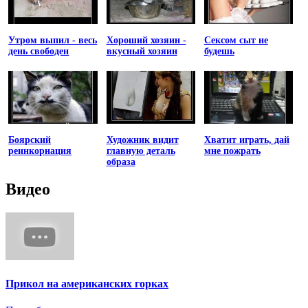
Утром выпил - весь
Хороший хозяин -
Сексом сыт не
день свободен
вкусный хозяин
будешь
Боярский
Художник видит
Хватит играть, дай
реинкорнация
главную деталь
мне пожрать
образа
Видео
Прикол на американских горках