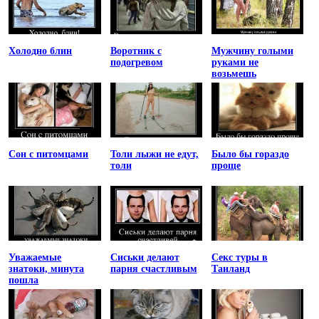
Холодно блин
Воротник с
Мужчину голыми
подогревом
руками не
возьмешь
Сон с питомцами
Толи лыжи не едут,
Было бы гораздо
толи
проще
Уважаемые
Сиськи делают
Секс туры в
знатоки, минута
парня счастливым
Таиланд
пошла