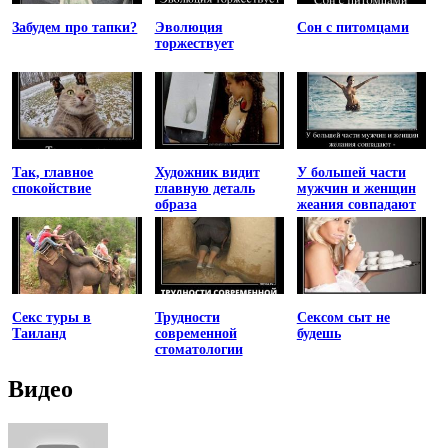
Забудем про тапки?
Эволюция
Сон с питомцами
торжествует
Так, главное
Художник видит
У большей части
спокойствие
главную деталь
мужчин и женщин
образа
жеания совпадают
Секс туры в
Трудности
Сексом сыт не
Таиланд
современной
будешь
стоматологии
Видео