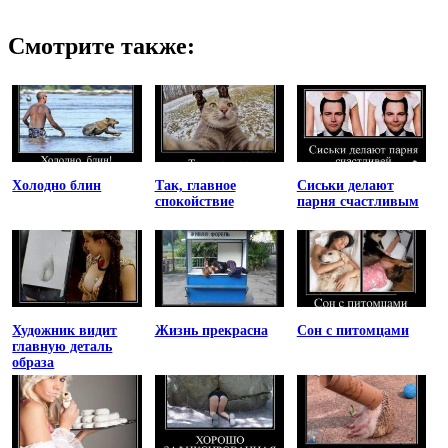
Смотрите также:
Холодно блин
Так, главное
Сиськи делают
спокойствие
парня счастливым
Художник видит
Жизнь прекрасна
Сон с питомцами
главную деталь
образа