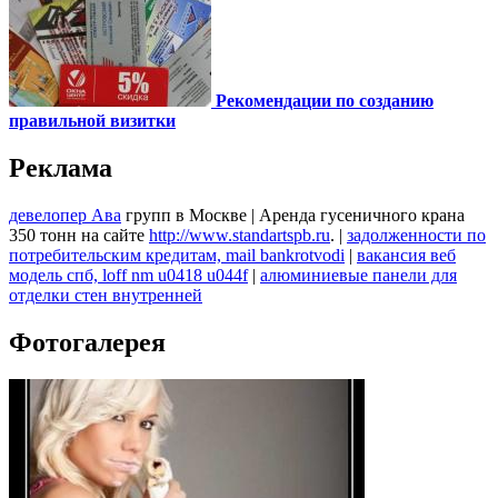
Рекомендации по созданию
правильной визитки
Реклама
девелопер Ава
групп в Москве | Аренда гусеничного крана
350 тонн на сайте
http://www.standartspb.ru
. |
задолженности по
потребительским кредитам, mail bankrotvodi
|
вакансия веб
модель спб, loff nm u0418 u044f
|
алюминиевые панели для
отделки стен внутренней
Фотогалерея