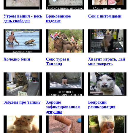
Утром выпил - весь
Бракованное
Сон с питомцами
день свободен
изделие
Холодно блин
Секс туры в
Хватит играть, дай
Таиланд
мне пожрать
Забудем про тапки?
Хорошо
Боярский
зафиксированная
реинкорнация
девушка