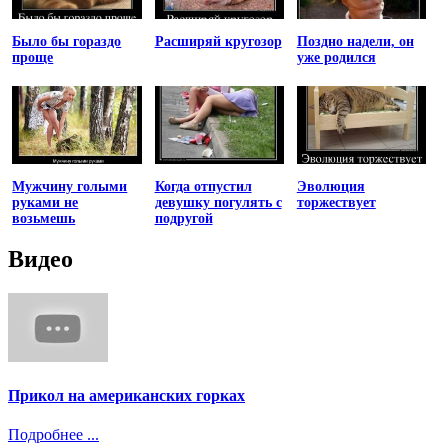
Было бы гораздо
Расширяй кругозор
Поздно надели, он
проще
уже родился
Мужчину голыми
Когда отпустил
Эволюция
руками не
девушку погулять с
торжествует
возьмешь
подругой
Видео
Прикол на американских горках
Подробнее ...