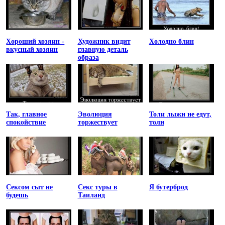
Хороший хозяин -
Художник видит
Холодно блин
вкусный хозяин
главную деталь
образа
Так, главное
Эволюция
Толи лыжи не едут,
спокойствие
торжествует
толи
Сексом сыт не
Секс туры в
Я бутерброд
будешь
Таиланд