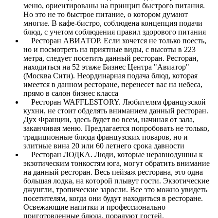
меню, ориентированы на принцип быстрого питания.
Но это не то быстрое питание, о котором думают
многие. В кафе-бистро, соблюдена концепция подачи
блюд, с учетом соблюдения правил здорового питания
Ресторан АВИАТОР. Если хочется не только поесть,
но и посмотреть на приятные виды, с высоты в 223
метра, следует посетить данный ресторан. Ресторан,
находиться на 52 этаже Бизнес Центра "Авиатор"
(Москва Сити). Неординарная подача блюд, которая
имеется в данном ресторане, перенесет вас на небеса,
прямо в салон бизнес класса
Ресторан WAFFLESTORY. Любителям французской
кухни, не стоит обделять вниманием данный ресторан.
Дух Франции, здесь будет во всем, начиная от зала,
заканчивая меню. Предлагается попробовать не только,
традиционные блюда французских поваров, но и
элитные вина 20 или 60 летнего срока давности
Ресторан ЛОДКА. Люди, которые неравнодушны к
экзотическим тонкостям юга, могут обратить внимание
на данный ресторан. Весь пейзаж ресторана, это одна
большая лодка, на которой плывут гости. Экзотические
джунгли, тропические заросли. Все это можно увидеть
посетителям, когда они будут находиться в ресторане.
Освежающие напитки и профессионально
приготовленные блюда, порадуют гостей.