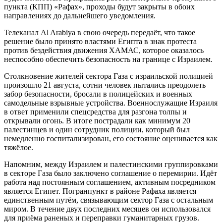
пункта (КПП) «Рафах», проходы будут закрыты в обоих
направлениях до дальнейшего уведомления.
Телеканал Al Arabiya в свою очередь передаёт, что такое
решение было принято властями Египта в знак протеста
против бездействия движения ХАМАС, которое оказалось
неспособно обеспечить безопасность на границе с Израилем.
Столкновение жителей сектора Газа с израильской полицией
произошло 21 августа, сотни человек пытались преодолеть
забор безопасности, бросали в полицейских и военных
самодельные взрывные устройства. Военнослужащие Израиля
в ответ применили спецсредства для разгона толпы и
открывали огонь. В итоге пострадали как минимум 20
палестинцев и один сотрудник полиции, который был
немедленно госпитализирован, его состояние оценивается как
тяжёлое.
Напомним, между Израилем и палестинскими группировками
в секторе Газа было заключено соглашение о перемирии. Идёт
работа над постоянным соглашением, активным посредником
является Египет. Погранпункт в районе Рафаха является
единственным путём, связывающим сектор Газа с остальным
миром. В течение двух последних месяцев он использовался
для приёма раненых и переправки гуманитарных грузов.