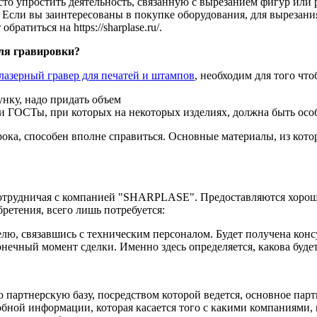
осто упростить деятельность, связанную с вырезанием фигур ил
 Если вы заинтересованы в покупке оборудования, для вырезани
братиться на https://sharplase.ru/.
для гравировки?
лазерный гравер для печатей и штампов
, необходим для того чт
унку, надо придать объем
 ГОСТы, при которых на некоторых изделиях, должна быть осо
ока, способен вполне справиться. Основные материалы, из которы
отрудничая с компанией "SHARPLASE". Предоставляются хорошие
бретения, всего лишь потребуется:
 связавшись с техническим персоналом. Будет получена консуль
ечный момент сделки. Именно здесь определяется, какова будет
 партнерскую базу, посредством которой ведется, основное парт
ной информации, которая касается того с какими компаниями, 