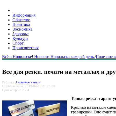
Информация
Общество
Политика
Экономика
Здоровье
Культура
Спорт
Происшествия
Всё о Норильске! Новости Норильска каждый день.
/
Полезное в
Все для резки. печати на металлах и др
Рубрика:
Полезное в мире
Опубликовано: 2019-04-19 21:26:00
Просмотров: 2384
Точная резка - гарант у
Красиво на металле сдела
гравировки. Оно будет п