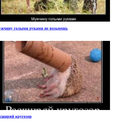
жчину голыми руками не возьмешь
сширяй кругозор