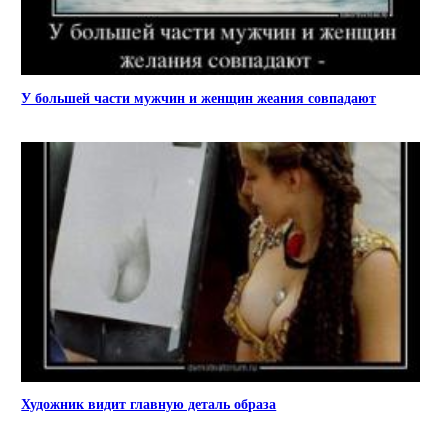
У большей части мужчин и женщин жеания совпадают
Художник видит главную деталь образа