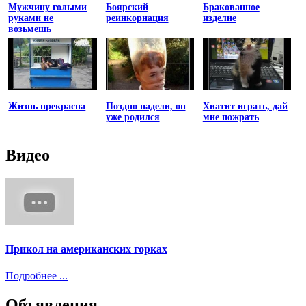
Мужчину голыми
Боярский
Бракованное
руками не
реинкорнация
изделие
возьмешь
Жизнь прекрасна
Поздно надели, он
Хватит играть, дай
уже родился
мне пожрать
Видео
Прикол на американских горках
Подробнее ...
Объявления