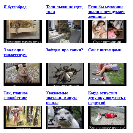
Я бутерброд
Толи лыжи не едут,
Если бы мужчины
толи
знали о чем думает
женщина
Эволюция
Забудем про тапки?
Сон с питомцами
торжествует
Так, главное
Уважаемые
Когда отпустил
спокойствие
знатоки, минута
девушку погулять с
пошла
подругой