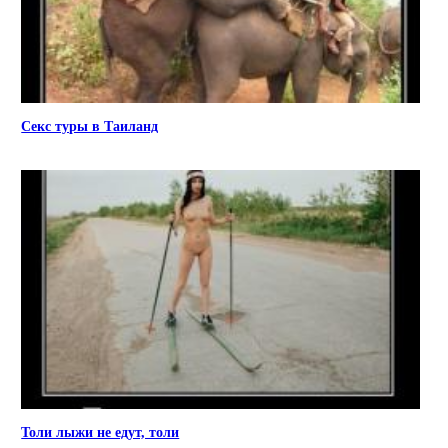
Секс туры в Таиланд
Толи лыжи не едут, толи