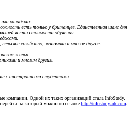
или канадских.
ожность есть только у британцев. Единственная шанс для
большей части стоимости обучения.
леджами.
ельское хозяйство, экономика и многое другое.
оиском жилья.
никами и многим другим.
оте с иностранными студентами.
е компании. Одной их таких организаций стала InfoStudy,
е, перейти на который можно по ссылке
http://infostudy-uk.com
.