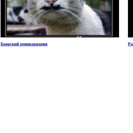
Боярский реинкорнация
Ра