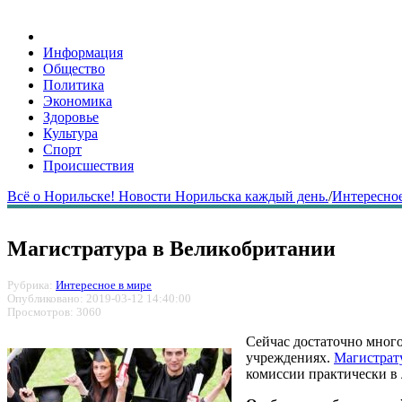
Информация
Общество
Политика
Экономика
Здоровье
Культура
Спорт
Происшествия
Всё о Норильске! Новости Норильска каждый день.
/
Интересное
Магистратура в Великобритании
Рубрика:
Интересное в мире
Опубликовано: 2019-03-12 14:40:00
Просмотров: 3060
Сейчас достаточно много
учреждениях.
Магистрат
комиссии практически в