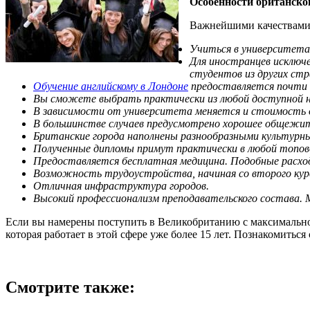
Особенности британско
Важнейшими качествами 
Учиться в университетах
Для иностранцев исключ
студентов из других ст
Обучение английскому в Лондоне
предоставляется почти в
Вы сможете выбрать практически из любой доступной на 
В зависимости от университета меняется и стоимость о
В большинстве случаев предусмотрено хорошее общежити
Британские города наполнены разнообразными культурн
Полученные дипломы примут практически в любой топов
Предоставляется бесплатная медицина. Подобные расхо
Возможность трудоустройства, начиная со второго кур
Отличная инфраструктура городов.
Высокий профессионализм преподавательского состава. М
Если вы намерены поступить в Великобританию с максимальной
которая работает в этой сфере уже более 15 лет. Познакомитьс
Смотрите также: