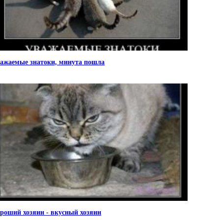
ажаемые знатоки, минута пошла
роший хозяин - вкусный хозяин