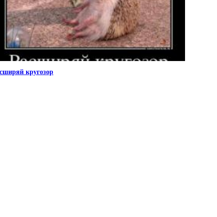
сширяй кругозор