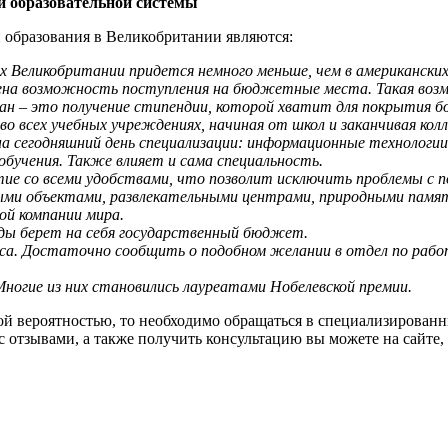
й образовательной системы
образования в Великобритании являются:
 Великобритании придется немного меньше, чем в американских 
ена возможность поступления на бюджетные места. Такая возм
ран – это получение стипендии, которой хватит для покрытия 
о всех учебных учреждениях, начиная от школ и заканчивая кол
сегодняшний день специализации: информационные технологии, с
бучения. Также влияет и сама специальность.
е со всеми удобствами, что позволит исключить проблемы с п
ыми объектами, развлекательными центрами, природными памят
ой компании мира.
ды берет на себя государственный бюджет.
са. Достаточно сообщить о подобном желании в отдел по раб
ногие из них становились лауреатами Нобелевской премии.
 вероятностью, то необходимо обращаться в специализированны
я с отзывами, а также получить консультацию вы можете на сайт