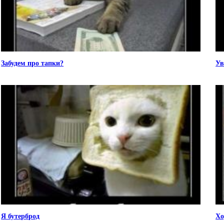
Забудем про тапки?
Ув
Я бутерброд
Хо