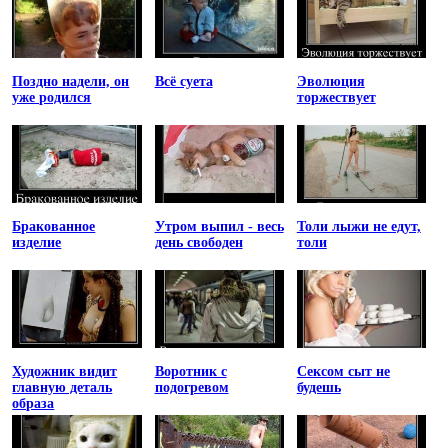
Поздно надели, он
Всё суета
Эволюция
уже родился
торжествует
Бракованное
Утром выпил - весь
Толи лыжи не едут,
изделие
день свободен
толи
Художник видит
Воротник с
Сексом сыт не
главную деталь
подогревом
будешь
образа